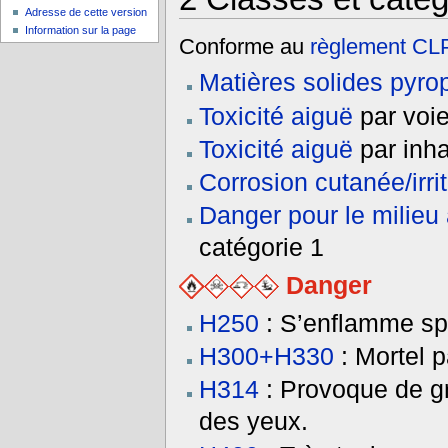
Adresse de cette version
Information sur la page
Conforme au
règlement C
Matières solides pyro
Toxicité aiguë
par voie
Toxicité aiguë
par inha
Corrosion cutanée/irri
Danger pour le milieu
catégorie 1
Danger
H250
: S’enflamme spo
H300+H330
: Mortel p
H314
: Provoque de gr
des yeux.