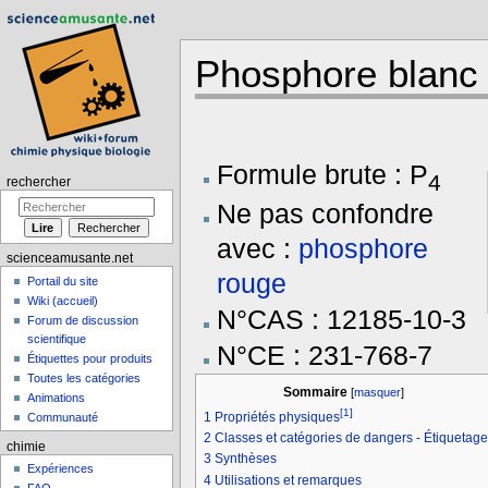
Phosphore blanc
Aller à :
navigation
,
rechercher
Formule brute : P
4
rechercher
Ne pas confondre
avec :
phosphore
scienceamusante.net
rouge
Portail du site
Wiki (accueil)
N°CAS : 12185-10-3
Forum de discussion
scientifique
N°CE : 231-768-7
Étiquettes pour produits
Toutes les catégories
Sommaire
[
masquer
]
Animations
[1]
1
Propriétés physiques
Communauté
2
Classes et catégories de dangers - Étiquetage
chimie
3
Synthèses
Expériences
4
Utilisations et remarques