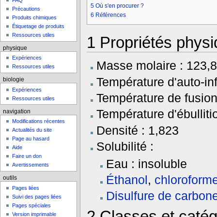
FAQ
5
Où s'en procurer ?
Précautions
6
Références
Produits chimiques
Étiquetage de produits
Ressources utiles
1
Propriétés phys
physique
Expériences
Masse molaire : 123,
Ressources utiles
Température d'auto-in
biologie
Expériences
Température de fusion
Ressources utiles
Température d'ébulliti
navigation
Modifications récentes
Densité : 1,823
Actualités du site
Page au hasard
Solubilité :
Aide
Faire un don
Eau : insoluble
Avertissements
Éthanol
,
chloroform
outils
Pages liées
Disulfure de carbon
Suivi des pages liées
Pages spéciales
2
Classes et catég
Version imprimable