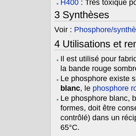
H400
: Très toxique p
3
Synthèses
Voir :
Phosphore/synth
4
Utilisations et r
Il est utilisé pour fabr
la bande rouge sombre 
Le phosphore existe so
blanc
, le
phosphore r
Le phosphore blanc, b
formes, doit être cons
contrôlé) dans un réci
65°C.