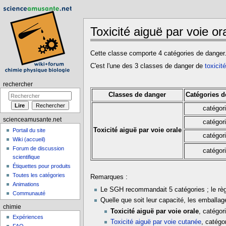
Toxicité aiguë par voie or
Aller à :
navigation
,
rechercher
Cette classe comporte 4 catégories de danger
C'est l'une des 3 classes de danger de
toxicit
rechercher
Classes de danger
Catégories d
catégor
scienceamusante.net
catégor
Toxicité aiguë par voie orale
Portail du site
catégor
Wiki (accueil)
Forum de discussion
catégor
scientifique
Étiquettes pour produits
Toutes les catégories
Remarques :
Animations
Le SGH recommandait 5 catégories ; le règ
Communauté
Quelle que soit leur capacité, les emballa
chimie
Toxicité aiguë par voie orale
, catégor
Expériences
Toxicité aiguë par voie cutanée
, catégo