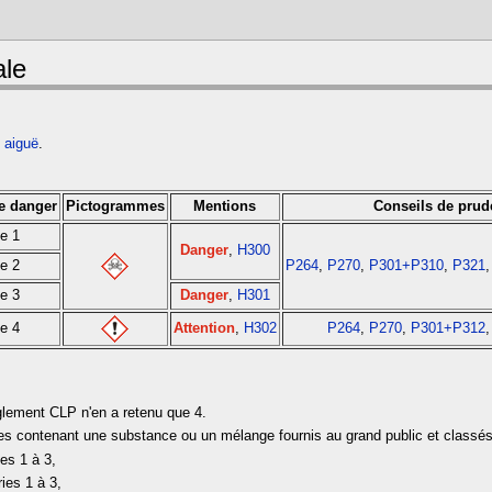
ale
.
é aiguë
.
e danger
Pictogrammes
Mentions
Conseils de pru
ie 1
Danger
,
H300
ie 2
P264
,
P270
,
P301+P310
,
P321
ie 3
Danger
,
H301
ie 4
Attention
,
H302
P264
,
P270
,
P301+P312
lement CLP n'en a retenu que 4.
ges contenant une substance ou un mélange fournis au grand public et classé
ies 1 à 3,
ries 1 à 3,