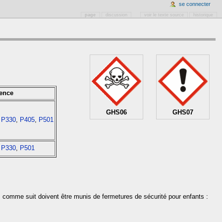
se connecter
page
discussion
voir le texte source
historique
dence
GHS06
GHS07
,
P330
,
P405
,
P501
,
P330
,
P501
s comme suit doivent être munis de fermetures de sécurité pour enfants :