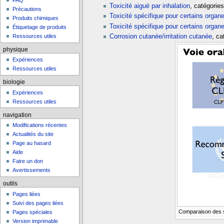
FAQ
Toxicité aiguë par inhalation
, catégories
Précautions
Toxicité spécifique pour certains organ
Produits chimiques
Toxicité spécifique pour certains organ
Étiquetage de produits
Corrosion cutanée/irritation cutanée
, ca
Ressources utiles
physique
Expériences
Ressources utiles
biologie
Expériences
Ressources utiles
navigation
Modifications récentes
Actualités du site
Page au hasard
Aide
Faire un don
Avertissements
outils
Pages liées
Suivi des pages liées
Comparaison des se
Pages spéciales
Version imprimable