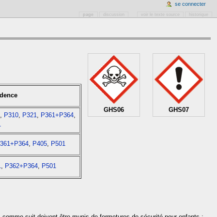
se connecter
page
discussion
voir le texte source
historique
udence
GHS06
GHS07
2
,
P310
,
P321
,
P361+P364
,
1
361+P364
,
P405
,
P501
1
,
P362+P364
,
P501
s comme suit doivent être munis de fermetures de sécurité pour enfants :