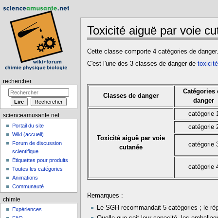
Toxicité aiguë par voie c
Aller à :
navigation
,
rechercher
Cette classe comporte 4 catégories de danger
C'est l'une des 3 classes de danger de
toxicit
rechercher
Catégories
Classes de danger
danger
catégorie 
scienceamusante.net
Portail du site
catégorie 
Wiki (accueil)
Toxicité aiguë par voie
Forum de discussion
catégorie 
cutanée
scientifique
Étiquettes pour produits
catégorie 
Toutes les catégories
Animations
Communauté
Remarques :
chimie
Le SGH recommandait 5 catégories ; le règ
Expériences
Quelle que soit leur capacité, les emballa