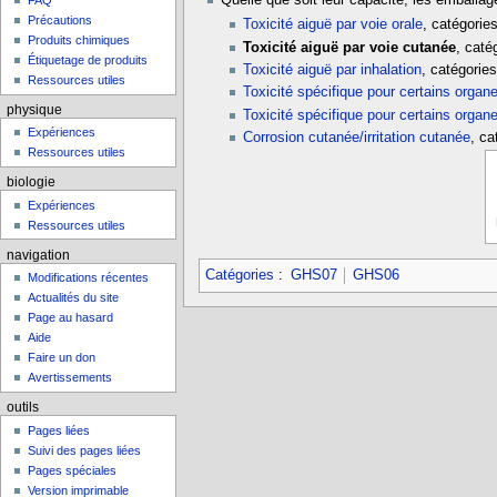
FAQ
Précautions
Toxicité aiguë par voie orale
, catégories
Produits chimiques
Toxicité aiguë par voie cutanée
, caté
Étiquetage de produits
Toxicité aiguë par inhalation
, catégories
Ressources utiles
Toxicité spécifique pour certains organ
physique
Toxicité spécifique pour certains organ
Expériences
Corrosion cutanée/irritation cutanée
, ca
Ressources utiles
biologie
Expériences
Ressources utiles
navigation
Catégories
:
GHS07
GHS06
Modifications récentes
Actualités du site
Page au hasard
Aide
Faire un don
Avertissements
outils
Pages liées
Suivi des pages liées
Pages spéciales
Version imprimable