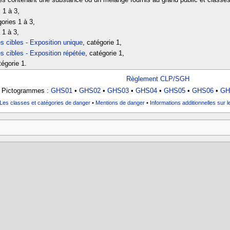
 1 à 3,
gories 1 à 3,
 1 à 3,
es cibles - Exposition unique
, catégorie 1,
es cibles - Exposition répétée
, catégorie 1,
tégorie 1.
Règlement CLP/SGH
Pictogrammes :
GHS01
•
GHS02
•
GHS03
•
GHS04
•
GHS05
•
GHS06
•
GH
Les classes et catégories de danger
•
Mentions de danger
•
Informations additionnelles sur 