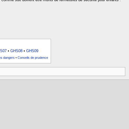
S07
•
GHS08
•
GHS09
les dangers
•
Conseils de prudence