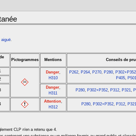
utanée
.
é aiguë
.
 de
Pictogrammes
Mentions
Conseils de pr
1
Danger
,
P262
,
P264
,
P270
,
P280
,
P302+P35
H310
P405
,
P50
2
Danger
,
3
P280
,
P302+P352
,
P312
,
P321
,
P
H311
Attention
,
4
P280
,
P302+P352
,
P312
,
P32
H312
lement CLP n'en a retenu que 4.
ges contenant une substance ou un mélange fournis au grand public et classé