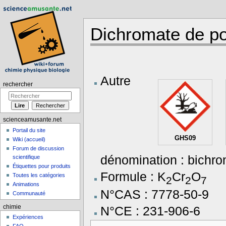
Dichromate de p
Aller à :
navigation
,
rechercher
Autre
rechercher
scienceamusante.net
Portail du site
GHS09
Wiki (accueil)
Forum de discussion
dénomination : bichr
scientifique
Étiquettes pour produits
Formule : K
Cr
O
Toutes les catégories
2
2
7
Animations
N°CAS : 7778-50-9
Communauté
chimie
N°CE : 231-906-6
Expériences