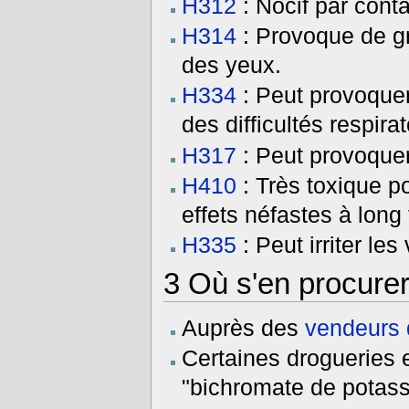
H312
: Nocif par cont
H314
: Provoque de gr
des yeux.
H334
: Peut provoque
des difficultés respira
H317
: Peut provoquer
H410
: Très toxique p
effets néfastes à long
H335
: Peut irriter les
3
Où s'en procurer
Auprès des
vendeurs d
Certaines drogueries 
"bichromate de potass