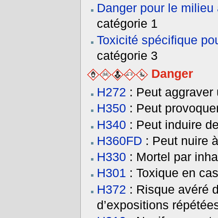
Danger pour le milieu
catégorie 1
Toxicité spécifique po
catégorie 3
Danger
H272
: Peut aggraver 
H350
: Peut provoquer
H340
: Peut induire d
H360FD
: Peut nuire à 
H330
: Mortel par inha
H301
: Toxique en cas
H372
: Risque avéré d
d’expositions répétée