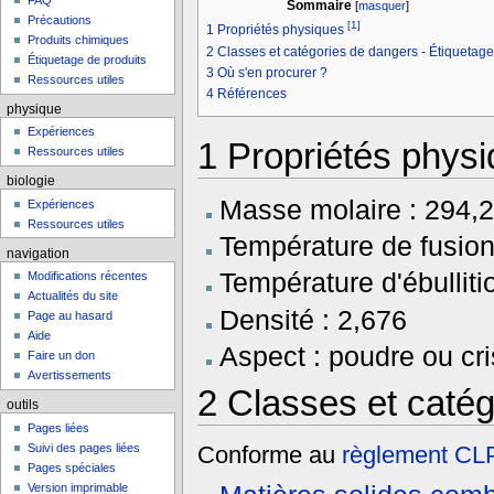
FAQ
Sommaire
[
masquer
]
Précautions
[1]
1
Propriétés physiques
Produits chimiques
2
Classes et catégories de dangers - Étiquetage
Étiquetage de produits
3
Où s'en procurer ?
Ressources utiles
4
Références
physique
Expériences
1
Propriétés phys
Ressources utiles
biologie
Masse molaire : 294,2
Expériences
Ressources utiles
Température de fusion
navigation
Température d'ébullit
Modifications récentes
Actualités du site
Densité : 2,676
Page au hasard
Aide
Aspect : poudre ou cr
Faire un don
Avertissements
2
Classes et catég
outils
Pages liées
Suivi des pages liées
Conforme au
règlement C
Pages spéciales
Version imprimable