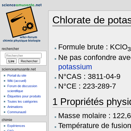
Chlorate de pota
Aller à :
navigation
,
rechercher
Formule brute : KClO
rechercher
Ne pas confondre ave
potassium
scienceamusante.net
N°CAS : 3811-04-9
Portail du site
Wiki (accueil)
N°CE : 223-289-7
Forum de discussion
scientifique
Étiquettes pour produits
1
Propriétés phys
Toutes les catégories
Animations
Communauté
Masse molaire : 122,6
chimie
Température de fusion
Expériences