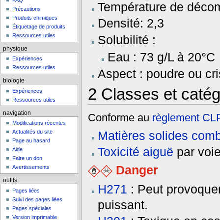
FAQ
Température de décom
Précautions
Produits chimiques
Densité: 2,3
Étiquetage de produits
Ressources utiles
Solubilité :
physique
Eau : 73 g/L à 20°C
Expériences
Ressources utiles
Aspect : poudre ou cri
biologie
2
Classes et catég
Expériences
Ressources utiles
navigation
Conforme au
règlement C
Modifications récentes
Matières solides com
Actualités du site
Page au hasard
Toxicité aiguë
par voie
Aide
Faire un don
Danger
Avertissements
outils
H271
: Peut provoquer
Pages liées
Suivi des pages liées
puissant.
Pages spéciales
Version imprimable