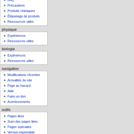
FAQ
Précautions
Produits chimiques
Étiquetage de produits
Ressources utiles
physique
Expériences
Ressources utiles
biologie
Expériences
Ressources utiles
navigation
Modifications récentes
Actualités du site
Page au hasard
Aide
Faire un don
Avertissements
outils
Pages liées
Suivi des pages liées
Pages spéciales
Version imprimable