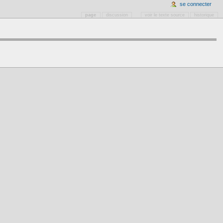
se connecter
page
discussion
voir le texte source
historique