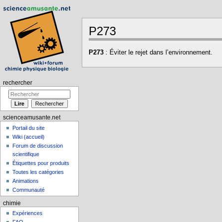
P273
Aller à :
navigation
,
rechercher
P273
: Éviter le rejet dans l’environnement.
rechercher
scienceamusante.net
Portail du site
Wiki (accueil)
Forum de discussion
scientifique
Étiquettes pour produits
Toutes les catégories
Animations
Communauté
chimie
Expériences