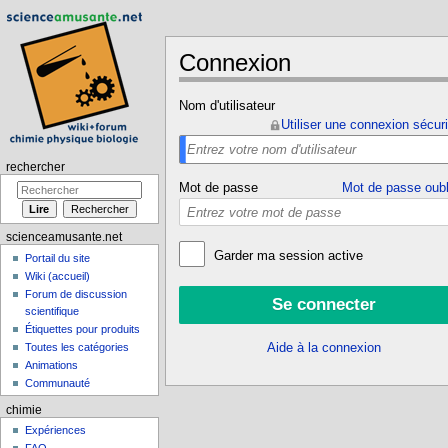
Connexion
Aller à :
navigation
,
rechercher
Nom d'utilisateur
Utiliser une connexion sécur
rechercher
Mot de passe
Mot de passe oubl
scienceamusante.net
Garder ma session active
Portail du site
Wiki (accueil)
Forum de discussion
scientifique
Étiquettes pour produits
Toutes les catégories
Aide à la connexion
Animations
Communauté
chimie
Expériences