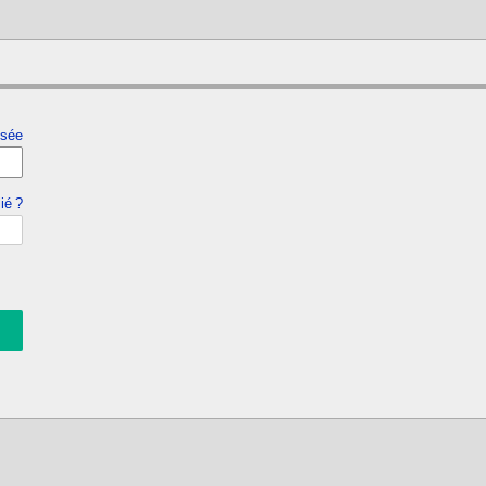
isée
ié ?