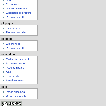
FAQ
Précautions
Produits chimiques
Étiquetage de produits
Ressources utiles
physique
Expériences
Ressources utiles
biologie
Expériences
Ressources utiles
navigation
Modifications récentes
Actualités du site
Page au hasard
Aide
Faire un don
Avertissements
outils
Pages spéciales
Version imprimable