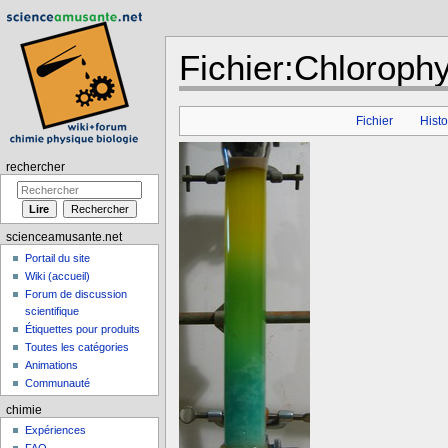
Fichier:Chlorophy
Aller à :
navigation
,
rechercher
Fichier
Histo
rechercher
scienceamusante.net
Portail du site
Wiki (accueil)
Forum de discussion
scientifique
Étiquettes pour produits
Toutes les catégories
Animations
Communauté
chimie
Expériences