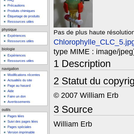
FAQ
Précautions
Produits chimiques
Étiquetage de produits
Ressources utiles
physique
Pas de plus haute résolution
Expériences
Chlorophylle_CLC_5.jp
Ressources utiles
type MIME : image/jpeg
biologie
Expériences
1
Description
Ressources utiles
navigation
Modifications récentes
2
Statut du copyri
Actualités du site
Page au hasard
Aide
© 2007 William Erb
Faire un don
Avertissements
3
Source
outils
Pages liées
Suivi des pages liées
William Erb
Pages spéciales
Version imprimable