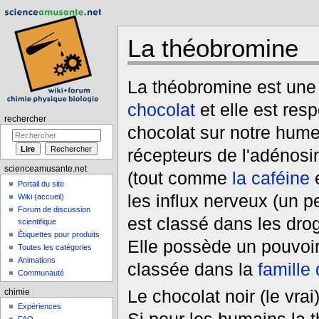
La théobromine
Aller à :
navigation
,
rechercher
La théobromine est une
chocolat
et elle est res
rechercher
chocolat sur notre humeu
récepteurs de l'adénosi
scienceamusante.net
(tout comme
la caféine
e
Portail du site
les influx nerveux (un 
Wiki (accueil)
Forum de discussion
est classé dans les dr
scientifique
Étiquettes pour produits
Elle possède un pouvoir 
Toutes les catégories
Animations
classée dans la
famille
Communauté
Le chocolat noir (le vrai
chimie
Expériences