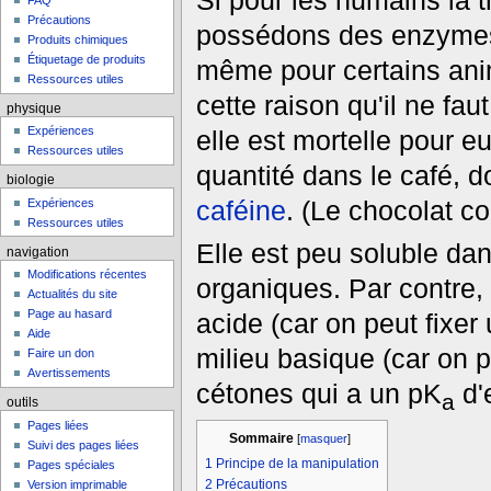
Si pour les humains la 
FAQ
Précautions
possédons des enzymes c
Produits chimiques
Étiquetage de produits
même pour certains anim
Ressources utiles
cette raison qu'il ne fau
physique
Expériences
elle est mortelle pour e
Ressources utiles
quantité dans le café, d
biologie
caféine
. (Le chocolat c
Expériences
Ressources utiles
Elle est peu soluble dan
navigation
Modifications récentes
organiques. Par contre, 
Actualités du site
Page au hasard
acide (car on peut fixer
Aide
milieu basique (car on p
Faire un don
Avertissements
cétones qui a un pK
d'
a
outils
Pages liées
Sommaire
[
masquer
]
Suivi des pages liées
1
Principe de la manipulation
Pages spéciales
2
Précautions
Version imprimable