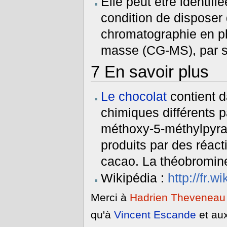
Elle peut être identif
condition de disposer
chromatographie en p
masse (CG-MS), par s
7
En savoir plus
Le chocolat
contient 
chimiques différents p
méthoxy-5-méthylpyraz
produits par des réact
cacao. La théobromine
Wikipédia :
http://fr.
Merci à
Hadrien Theveneau
qu'à
Vincent Escande
et au