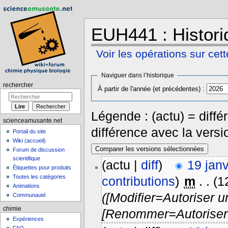
EUH441 : Histori
Voir les opérations sur cet
Aller à :
navigation
,
rechercher
Naviguer dans l’historique
rechercher
À partir de l'année (et précédentes) :
Légende : (actu) = différ
scienceamusante.net
différence avec la vers
Portail du site
Wiki (accueil)
Forum de discussion
scientifique
(actu |
diff
)
19 jan
Étiquettes pour produits
Toutes les catégories
contributions
)
‎
m
. .
(1
Animations
([Modifier=Autoriser u
Communauté
chimie
[Renommer=Autoriser u
Expériences