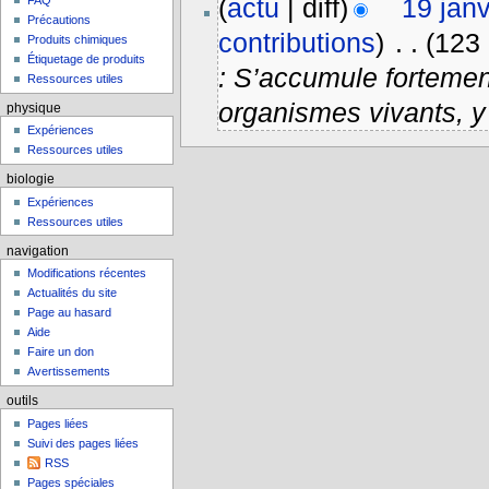
(
actu
| diff)
19 jan
FAQ
Précautions
contributions
)
‎
. .
(123 
Produits chimiques
Étiquetage de produits
: S’accumule fortemen
Ressources utiles
organismes vivants, y
physique
Expériences
Ressources utiles
biologie
Expériences
Ressources utiles
navigation
Modifications récentes
Actualités du site
Page au hasard
Aide
Faire un don
Avertissements
outils
Pages liées
Suivi des pages liées
RSS
Pages spéciales