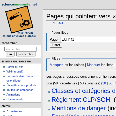
Pages qui pointent vers
←
EUH441
Aller à :
navigation
,
rechercher
Pages liées
Page :
rechercher
Filtres
scienceamusante.net
Masquer
les inclusions |
Masquer
les liens 
Portail du site
Wiki (accueil)
Forum de discussion
Les pages ci-dessous contiennent un lien ver
scientifique
Voir (50 précédentes | 50 suivantes) (
20
|
50
|
Étiquettes pour produits
Classes et catégories
Toutes les catégories
Animations
Règlement CLP/SGH
‎
(
Communauté
chimie
Mentions de danger
(inc
Expériences