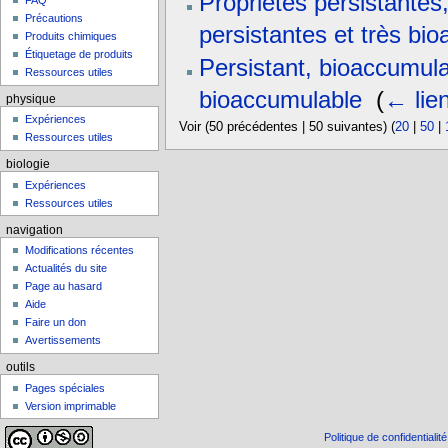
Propriétés persistantes
FAQ
Précautions
persistantes et très bi
Produits chimiques
Étiquetage de produits
Persistant, bioaccumulab
Ressources utiles
bioaccumulable
‎
(
← lie
physique
Expériences
Voir (50 précédentes | 50 suivantes) (
20
|
50
|
Ressources utiles
biologie
Expériences
Ressources utiles
navigation
Modifications récentes
Actualités du site
Page au hasard
Aide
Faire un don
Avertissements
outils
Pages spéciales
Version imprimable
Politique de confidentialité