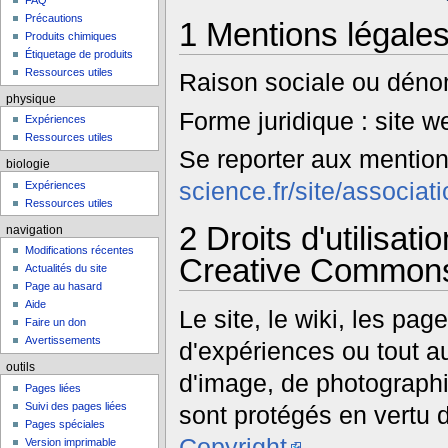
FAQ
Précautions
1
Mentions légale
Produits chimiques
Étiquetage de produits
Ressources utiles
Raison sociale ou déno
physique
Forme juridique : site w
Expériences
Ressources utiles
Se reporter aux mentio
biologie
science.fr/site/associat
Expériences
Ressources utiles
2
Droits d'utilisat
navigation
Modifications récentes
Creative Commons,
Actualités du site
Page au hasard
Aide
Le site, le wiki, les pag
Faire un don
Avertissements
d'expériences ou tout au
outils
d'image, de photographi
Pages liées
Suivi des pages liées
sont protégés en vertu
Pages spéciales
Copyright
.
Version imprimable