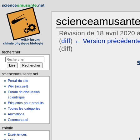
scienceamusante
Révision de 18 avril 2020 
(
diff
)
← Version précédent
(diff)
rechercher
Aller à :
navigation
,
rechercher
scienceamusante.net
Portail du site
Wiki (accueil)
Forum de discussion
scientifique
Étiquettes pour produits
Toutes les catégories
Animations
Communauté
chimie
Expériences