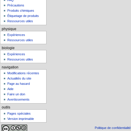
FAQ
Précautions
Produits chimiques
Étiquetage de produits
Ressources utiles
physique
Expériences
Ressources utiles
biologie
Expériences
Ressources utiles
navigation
Modifications récentes
Actualités du site
Page au hasard
Aide
Faire un don
Avertissements
outils
Pages spéciales
Version imprimable
Politique de confidentialité