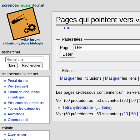
Pages qui pointent vers 
←
THF
Aller à :
navigation
,
rechercher
Pages liées
Page :
rechercher
Filtres
scienceamusante.net
Masquer
les inclusions |
Masquer
les liens 
Portail du site
Wiki (accueil)
Forum de discussion
Les pages ci-dessous contiennent un lien ver
scientifique
Voir (50 précédentes | 50 suivantes) (
20
|
50
|
Étiquettes pour produits
Tétrahydrofurane
‎
(
← liens
)
Toutes les catégories
Voir (50 précédentes | 50 suivantes) (
20
|
50
|
Animations
Communauté
chimie
Expériences