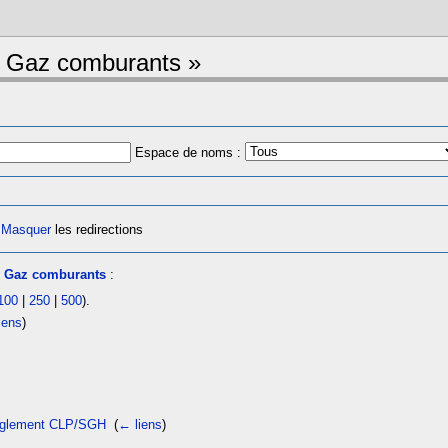
« Gaz comburants »
Espace de noms :
|
Masquer
les redirections
s
Gaz comburants
:
100
|
250
|
500
).
iens
)
 règlement CLP/SGH
‎
(
← liens
)