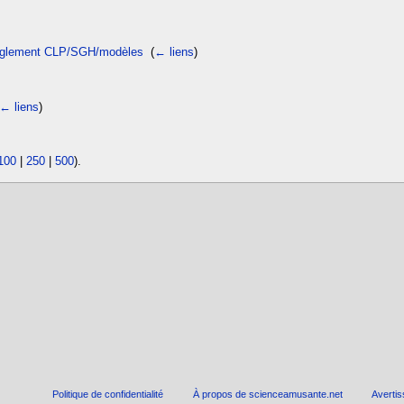
 règlement CLP/SGH/modèles
‎
(
← liens
)
← liens
)
100
|
250
|
500
).
Politique de confidentialité
À propos de scienceamusante.net
Averti