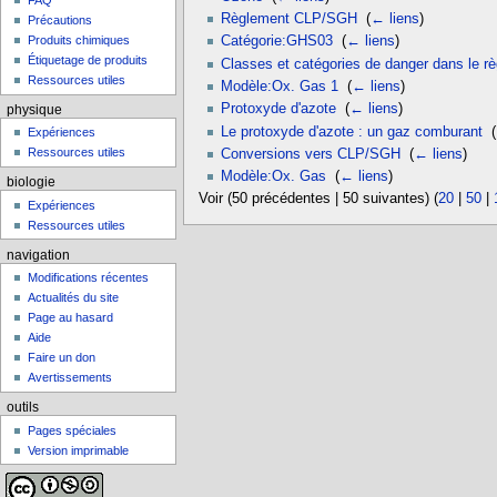
FAQ
Règlement CLP/SGH
‎
(
← liens
)
Précautions
Produits chimiques
Catégorie:GHS03
‎
(
← liens
)
Étiquetage de produits
Classes et catégories de danger dans le
Ressources utiles
Modèle:Ox. Gas 1
‎
(
← liens
)
Protoxyde d'azote
‎
(
← liens
)
physique
Le protoxyde d'azote : un gaz comburant
‎
(
Expériences
Ressources utiles
Conversions vers CLP/SGH
‎
(
← liens
)
Modèle:Ox. Gas
‎
(
← liens
)
biologie
Voir (50 précédentes | 50 suivantes) (
20
|
50
|
Expériences
Ressources utiles
navigation
Modifications récentes
Actualités du site
Page au hasard
Aide
Faire un don
Avertissements
outils
Pages spéciales
Version imprimable