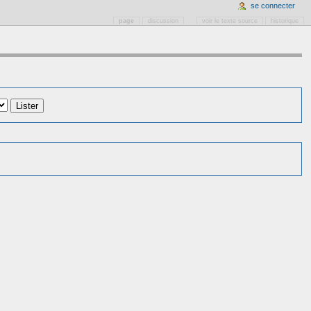
se connecter
page
discussion
voir le texte source
historique