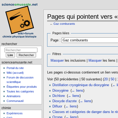
Pages qui pointent vers 
←
Gaz comburants
Aller à :
navigation
,
rechercher
Pages liées
Page :
rechercher
Filtres
Masquer
les inclusions |
Masquer
les liens 
scienceamusante.net
Portail du site
Les pages ci-dessous contiennent un lien ver
Wiki (accueil)
Forum de discussion
Voir (50 précédentes | 50 suivantes) (
20
|
50
|
scientifique
Distillation cryogénique du dioxygène
‎
(
← l
Étiquettes pour produits
Dioxygène
‎
(
← liens
)
Toutes les catégories
Dichlore
‎
(
← liens
)
Animations
Communauté
Dioxyde d'azote
‎
(
← liens
)
Difluor
‎
(
← liens
)
chimie
Classes et catégories de danger dans le
Expériences
Ozone
‎
(
← liens
)