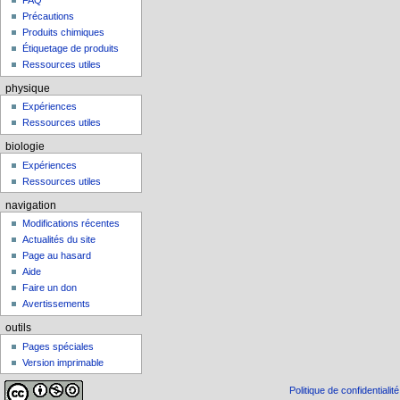
FAQ
Précautions
Produits chimiques
Étiquetage de produits
Ressources utiles
physique
Expériences
Ressources utiles
biologie
Expériences
Ressources utiles
navigation
Modifications récentes
Actualités du site
Page au hasard
Aide
Faire un don
Avertissements
outils
Pages spéciales
Version imprimable
Politique de confidentialité