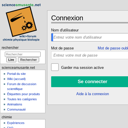
Connexion
Aller à :
navigation
,
rechercher
Nom d'utilisateur
rechercher
Mot de passe
Mot de passe oubl
Garder ma session active
scienceamusante.net
Portail du site
Wiki (accueil)
Forum de discussion
scientifique
Aide à la connexion
Étiquettes pour produits
Toutes les catégories
Animations
Communauté
chimie
Expériences