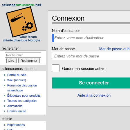
Connexion
Aller à :
navigation
,
rechercher
Nom d'utilisateur
rechercher
Mot de passe
Mot de passe oubl
Garder ma session active
scienceamusante.net
Portail du site
Wiki (accueil)
Forum de discussion
scientifique
Aide à la connexion
Étiquettes pour produits
Toutes les catégories
Animations
Communauté
chimie
Expériences