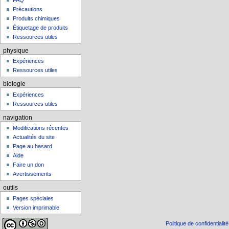
FAQ
Précautions
Produits chimiques
Étiquetage de produits
Ressources utiles
physique
Expériences
Ressources utiles
biologie
Expériences
Ressources utiles
navigation
Modifications récentes
Actualités du site
Page au hasard
Aide
Faire un don
Avertissements
outils
Pages spéciales
Version imprimable
Politique de confidentialité