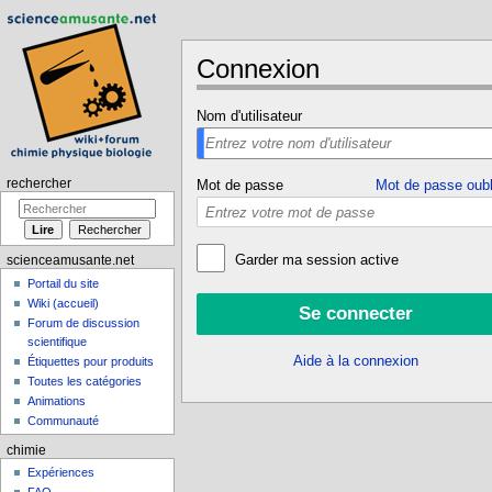
Connexion
Aller à :
navigation
,
rechercher
Nom d'utilisateur
rechercher
Mot de passe
Mot de passe oubl
Garder ma session active
scienceamusante.net
Portail du site
Wiki (accueil)
Forum de discussion
scientifique
Aide à la connexion
Étiquettes pour produits
Toutes les catégories
Animations
Communauté
chimie
Expériences