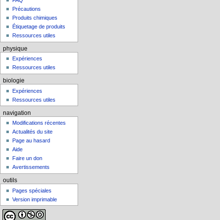
FAQ
Précautions
Produits chimiques
Étiquetage de produits
Ressources utiles
physique
Expériences
Ressources utiles
biologie
Expériences
Ressources utiles
navigation
Modifications récentes
Actualités du site
Page au hasard
Aide
Faire un don
Avertissements
outils
Pages spéciales
Version imprimable