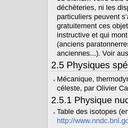
déchèteries, ni les di
particuliers peuvent s'
gratuitement ces obj
instructive et qui mon
(anciens paratonnerre
anciennes...). Voir au
2.5
Physiques spéc
Mécanique, thermody
céleste, par Olivier C
2.5.1
Physique nuc
Table des isotopes (en
http://www.nndc.bnl.g