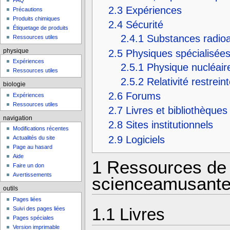
FAQ
2.3
Expériences
Précautions
Produits chimiques
2.4
Sécurité
Étiquetage de produits
2.4.1
Substances radioa
Ressources utiles
2.5
Physiques spécialisée
physique
Expériences
2.5.1
Physique nucléair
Ressources utiles
2.5.2
Relativité restrein
biologie
2.6
Forums
Expériences
Ressources utiles
2.7
Livres et bibliothèques
navigation
2.8
Sites institutionnels
Modifications récentes
2.9
Logiciels
Actualités du site
Page au hasard
Aide
1
Ressources de 
Faire un don
Avertissements
scienceamusante
outils
Pages liées
1.1
Livres
Suivi des pages liées
Pages spéciales
Version imprimable