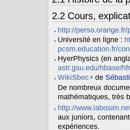
2.2
Cours, explicat
http://perso.orange.fr
Université en ligne :
h
pcsm.education.fr/cons
HyerPhysics (en angla
astr.gsu.edu/hbase/hf
WikiSbec
de
Sébast
De nombreux document
mathématiques, très b
http://www.labosim.ne
aux juniors, contenant
expériences.