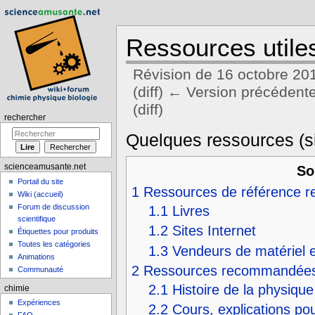
Ressources utile
Révision de 16 octobre 20
(diff) ← Version précédente 
(diff)
rechercher
Aller à :
navigation
,
rechercher
Quelques ressources (sit
scienceamusante.net
So
Portail du site
1
Ressources de référence 
Wiki (accueil)
Forum de discussion
1.1
Livres
scientifique
1.2
Sites Internet
Étiquettes pour produits
Toutes les catégories
1.3
Vendeurs de matériel e
Animations
2
Ressources recommandées p
Communauté
2.1
Histoire de la physique
chimie
Expériences
2.2
Cours, explications pou