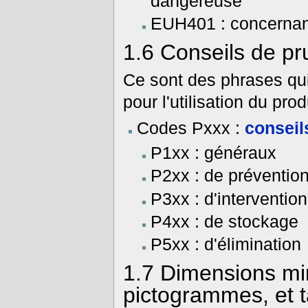
dangereuse
EUH401 : concernan
1.6
Conseils de p
Ce sont des phrases qui
pour l'utilisation du produ
Codes Pxxx :
consei
P1xx : généraux
P2xx : de préventio
P3xx : d'intervention
P4xx : de stockage
P5xx : d'élimination
1.7
Dimensions min
pictogrammes, et ta