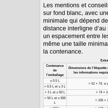
Les mentions et conseils 
sur fond blanc, avec un
minimale qui dépend de
distance interligne d’au
un espacement entre les
même une taille minima
la contenance.
Extr
Contenance
Dimensions de l’étiquette 
de
les informations requise
l’emballage
≤ 0,5 L
> 52 × 74, si 
> 0,5 L et ≤ 3 L
> 3 L et ≤ 50 L
> 74 × 
> 50 L et ≤ 500
> 105 × 
L