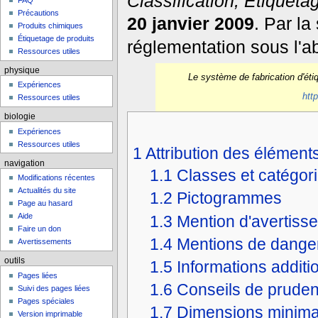
Classification, Etiquet
FAQ
Précautions
20 janvier 2009
. Par la
Produits chimiques
Étiquetage de produits
réglementation sous l'
Ressources utiles
physique
Le système de fabrication d'ét
Expériences
htt
Ressources utiles
biologie
Expériences
Ressources utiles
1
Attribution des élémen
navigation
1.1
Classes et catégor
Modifications récentes
Actualités du site
1.2
Pictogrammes
Page au hasard
Aide
1.3
Mention d'avertiss
Faire un don
1.4
Mentions de dange
Avertissements
outils
1.5
Informations additi
Pages liées
1.6
Conseils de prude
Suivi des pages liées
Pages spéciales
1.7
Dimensions minimale
Version imprimable