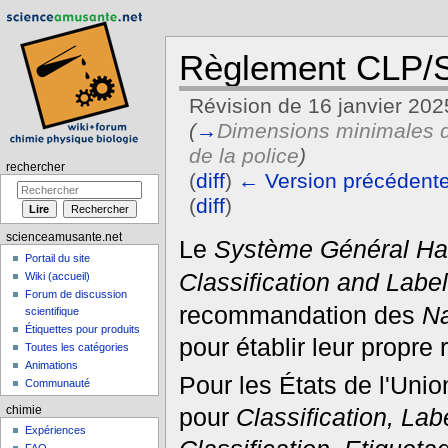
Règlement CLP
Révision de 16 janvier 20
(
→
Dimensions minimales de
de la police
)
rechercher
(
diff
)
← Version précédent
(
diff
)
Aller à :
navigation
,
rechercher
scienceamusante.net
Le
Système Général Ha
Portail du site
Classification and Labe
Wiki (accueil)
Forum de discussion
recommandation des
Na
scientifique
Étiquettes pour produits
pour établir leur propre
Toutes les catégories
Animations
Pour les États de l'Uni
Communauté
pour
Classification, La
chimie
Expériences