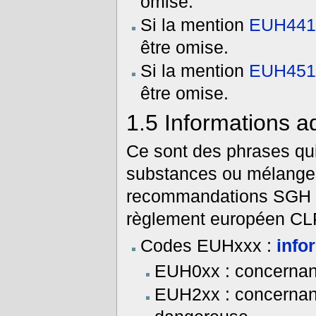
omise.
Si la mention
EUH44
être omise.
Si la mention
EUH45
être omise.
1.5
Informations ad
Ce sont des phrases qui
substances ou mélanges
recommandations SGH de
règlement européen CL
Codes EUHxxx :
info
EUH0xx : concernant
EUH2xx : concernan