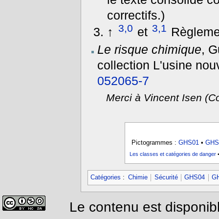
correctifs.)
3,0
3,1
↑
et
Règlemen
Le risque chimique
, G
collection L'usine nou
052065-7
Merci à Vincent Isen (C
Pictogrammes :
GHS01
•
GHS
Les classes et catégories de danger
Catégories
:
Chimie
Sécurité
GHS04
G
Le contenu est disponib