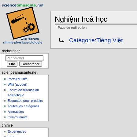
Nghiệm hoà học
Page de redirection
Aller à :
navigation
,
rechercher
Rediriger vers :
Catégorie:Tiếng Việt
rechercher
scienceamusante.net
Portail du site
Wiki (accueil)
Forum de discussion
scientifique
Étiquettes pour produits
Toutes les catégories
Animations
Communauté
chimie
Expériences