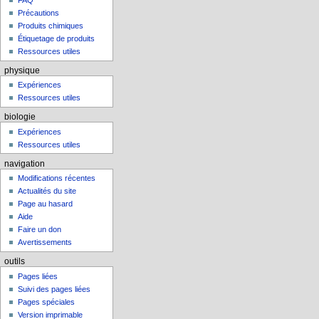
FAQ
Précautions
Produits chimiques
Étiquetage de produits
Ressources utiles
physique
Expériences
Ressources utiles
biologie
Expériences
Ressources utiles
navigation
Modifications récentes
Actualités du site
Page au hasard
Aide
Faire un don
Avertissements
outils
Pages liées
Suivi des pages liées
Pages spéciales
Version imprimable