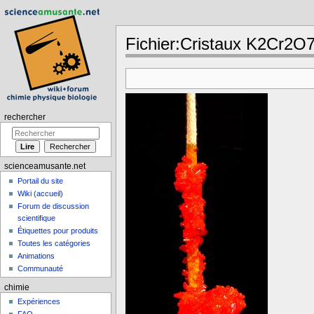
Fichier:Cristaux K2Cr2O7
Aller à :
navigation
,
rechercher
rechercher
scienceamusante.net
Portail du site
Wiki (accueil)
Forum de discussion
scientifique
Étiquettes pour produits
Toutes les catégories
Animations
Communauté
chimie
Expériences