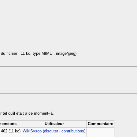
e du fichier : 11 ko, type MIME : image/jpeg)
r tel qu'il était à ce moment-là.
mensions
Utilisateur
Commentaire
× 462
(11 ko)
WikiSysop
(
discuter
|
contributions
)