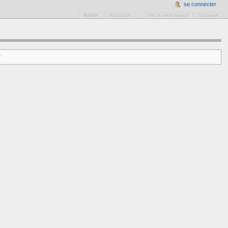
se connecter
fichier
discussion
voir le texte source
historique
r