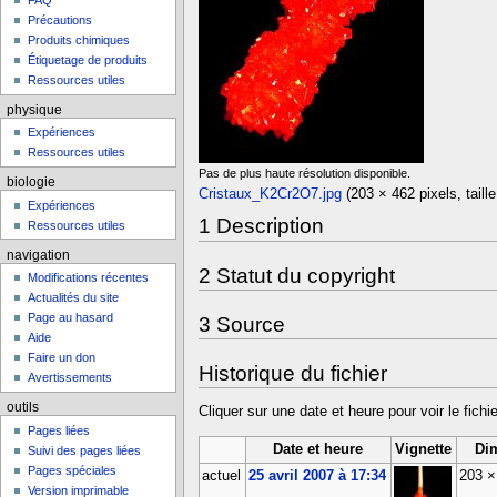
FAQ
Précautions
Produits chimiques
Étiquetage de produits
Ressources utiles
physique
Expériences
Ressources utiles
Pas de plus haute résolution disponible.
biologie
Cristaux_K2Cr2O7.jpg
‎
(203 × 462 pixels, taill
Expériences
1
Description
Ressources utiles
navigation
2
Statut du copyright
Modifications récentes
Actualités du site
Page au hasard
3
Source
Aide
Faire un don
Historique du fichier
Avertissements
outils
Cliquer sur une date et heure pour voir le fichie
Pages liées
Date et heure
Vignette
Di
Suivi des pages liées
Pages spéciales
actuel
25 avril 2007 à 17:34
203 
Version imprimable