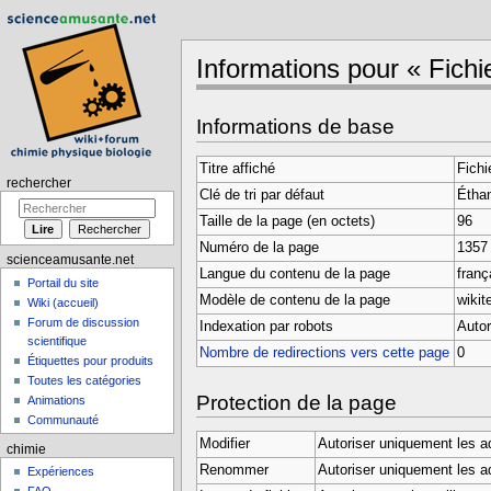
Informations pour « Fichie
Aller à :
navigation
,
rechercher
Informations de base
Titre affiché
Fichi
rechercher
Clé de tri par défaut
Éthan
Taille de la page (en octets)
96
Numéro de la page
1357
scienceamusante.net
Langue du contenu de la page
frança
Portail du site
Modèle de contenu de la page
wikit
Wiki (accueil)
Forum de discussion
Indexation par robots
Autor
scientifique
Nombre de redirections vers cette page
0
Étiquettes pour produits
Toutes les catégories
Protection de la page
Animations
Communauté
Modifier
Autoriser uniquement les a
chimie
Renommer
Autoriser uniquement les a
Expériences