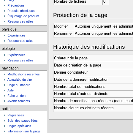
FAQ
Nombre de fichiers
0
Précautions
Produits chimiques
Protection de la page
Étiquetage de produits
Ressources utiles
Modifier
Autoriser uniquement les administ
physique
Renommer
Autoriser uniquement les administ
Expériences
Ressources utiles
Historique des modifications
biologie
Expériences
Créateur de la page
Ressources utiles
Date de création de la page
navigation
Dernier contributeur
Modifications récentes
Date de la dernière modification
Actualités du site
Page au hasard
Nombre total de modifications
Aide
Nombre total d'auteurs distincts
Faire un don
Nombre de modifications récentes (dans les de
Avertissements
Nombre d'auteurs distincts récents
outils
Pages liées
Suivi des pages liées
Pages spéciales
Information sur la page