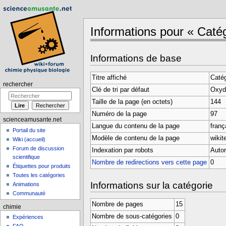
Informations pour « Caté
Aller à :
navigation
,
rechercher
Informations de base
Titre affiché
Caté
rechercher
Clé de tri par défaut
Oxyd
Taille de la page (en octets)
144
Numéro de la page
97
scienceamusante.net
Langue du contenu de la page
frança
Portail du site
Modèle de contenu de la page
wikit
Wiki (accueil)
Forum de discussion
Indexation par robots
Autor
scientifique
Nombre de redirections vers cette page
0
Étiquettes pour produits
Toutes les catégories
Informations sur la catégorie
Animations
Communauté
Nombre de pages
15
chimie
Nombre de sous-catégories
0
Expériences