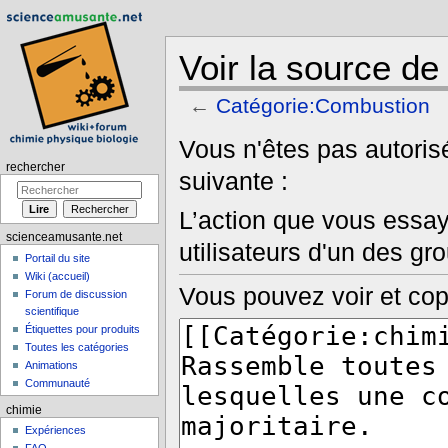
Voir la source d
←
Catégorie:Combustion
Aller à :
navigation
,
rechercher
Vous n'êtes pas autorisé
rechercher
suivante :
L’action que vous essay
scienceamusante.net
utilisateurs d'un des gr
Portail du site
Wiki (accueil)
Vous pouvez voir et cop
Forum de discussion
scientifique
Étiquettes pour produits
Toutes les catégories
Animations
Communauté
chimie
Expériences