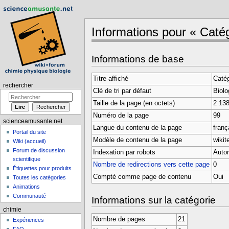
Informations pour « Catég
Aller à :
navigation
,
rechercher
Informations de base
Titre affiché
Catég
rechercher
Clé de tri par défaut
Biolo
Taille de la page (en octets)
2 13
Numéro de la page
99
scienceamusante.net
Langue du contenu de la page
frança
Portail du site
Modèle de contenu de la page
wikit
Wiki (accueil)
Forum de discussion
Indexation par robots
Autor
scientifique
Nombre de redirections vers cette page
0
Étiquettes pour produits
Compté comme page de contenu
Oui
Toutes les catégories
Animations
Communauté
Informations sur la catégorie
chimie
Nombre de pages
21
Expériences