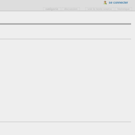
se connecter
catégorie
discussion
voir le texte source
historique