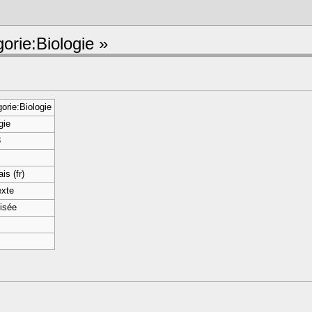
orie:Biologie »
orie:Biologie
gie
8
is (fr)
exte
isée