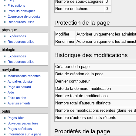
FAQ
Nombre de sous-catégories
3
Précautions
Nombre de fichiers
0
Produits chimiques
Étiquetage de produits
Protection de la page
Ressources utiles
physique
Modifier
Autoriser uniquement les administ
Expériences
Renommer
Autoriser uniquement les administ
Ressources utiles
biologie
Historique des modifications
Expériences
Ressources utiles
Créateur de la page
navigation
Date de création de la page
Modifications récentes
Dernier contributeur
Actualités du site
Page au hasard
Date de la dernière modification
Aide
Nombre total de modifications
Faire un don
Nombre total d'auteurs distincts
Avertissements
Nombre de modifications récentes (dans les de
outils
Nombre d'auteurs distincts récents
Pages liées
Suivi des pages liées
Pages spéciales
Propriétés de la page
Information sur la page