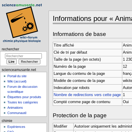
Informations pour « Anim
Aller à :
navigation
,
rechercher
Informations de base
Titre affiché
Anim
rechercher
Clé de tri par défaut
Anim
Taille de la page (en octets)
1 23
Numéro de la page
12
scienceamusante.net
Langue du contenu de la page
frança
Portail du site
Modèle de contenu de la page
wikit
Wiki (accueil)
Forum de discussion
Indexation par robots
Autor
scientifique
Nombre de redirections vers cette page
1
Étiquettes pour produits
Compté comme page de contenu
Oui
Toutes les catégories
Animations
Communauté
Protection de la page
chimie
Modifier
Autoriser uniquement les administ
Expériences