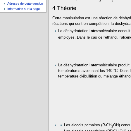
3
3
Adresse de cette version
4
Théorie
Information sur la page
Cette manipulation est une réaction de déshydr
réactions qui sont en compétition, la déshydra
La déshydratation
intra
moléculaire conduit
employés. Dans le cas de l'éthanol, l'alcène
La déshydratation
inter
moléculaire produit 
températures avoisinant les 140 °C. Dans le
température d'ébullition du mélange éthanol
Les alcools primaires (R-CH
OH) condu
2