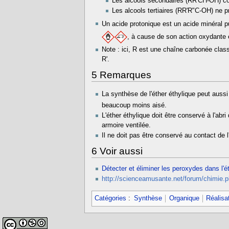
Les alcools secondaires (RR'CH-OH) co
Les alcools tertiaires (RR'R"C-OH) ne 
Un acide protonique est un acide minéral pu
, à cause de son action oxydante et
Note : ici, R est une chaîne carbonée class
R'.
5
Remarques
La synthèse de l'éther éthylique peut aussi 
beaucoup moins aisé.
L'éther éthylique doit être conservé à l'abr
armoire ventilée.
Il ne doit pas être conservé au contact de l
6
Voir aussi
Détecter et éliminer les peroxydes dans l'é
http://scienceamusante.net/forum/chimie
Catégories
:
Synthèse
Organique
Réalisa