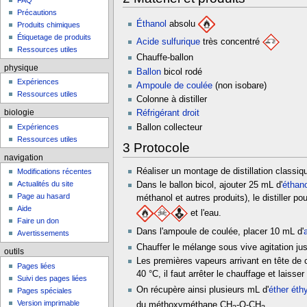
FAQ
Précautions
Éthanol
absolu
Produits chimiques
Étiquetage de produits
Acide sulfurique
très concentré
Ressources utiles
Chauffe-ballon
physique
Ballon
bicol rodé
Expériences
Ampoule de coulée
(non isobare)
Ressources utiles
Colonne à distiller
Réfrigérant droit
biologie
Ballon collecteur
Expériences
Ressources utiles
3
Protocole
navigation
Réaliser un montage de distillation classiqu
Modifications récentes
Actualités du site
Dans le ballon bicol, ajouter 25 mL d'
éthan
Page au hasard
méthanol et autres produits), le distiller 
Aide
et l'eau.
Faire un don
Dans l'ampoule de coulée, placer 10 mL d'
Avertissements
Chauffer le mélange sous vive agitation jus
outils
Les premières vapeurs arrivant en tête de c
Pages liées
40 °C, il faut arrêter le chauffage et laisser
Suivi des pages liées
On récupère ainsi plusieurs mL d'
éther éth
Pages spéciales
Version imprimable
du méthoxyméthane CH
-O-CH
.