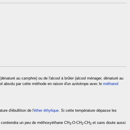
 (dénaturé au camphre) ou de l'alcool à brûler (alcool ménager, dénaturé au
hanol absolu par cette méthode en raison d'un azéotrope avec le
méthanol
re d'ébullition de l'
éther éthylique
. Si cette température dépasse les
tenu contiendra un peu de méthoxyéthane CH
-O-CH
-CH
et sans doute aussi
3
2
3