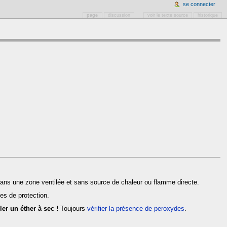
se connecter
page
discussion
voir le texte source
historique
 dans une zone ventilée et sans source de chaleur ou flamme directe.
es de protection.
ler un éther à sec !
Toujours
vérifier la présence de peroxydes
.