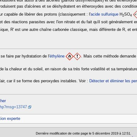
nduisent eux aussi à des alcènes (parfois dissymétriques) et des étheroxyd
produisent pas d'alcènes et se déshydratent en étheroxydes avec des conditio
r capable de libérer des protons (classiquement : l'
acide sulfurique
H
SO
2
4
 des réactions parasites avec l'ion nitrate et du fait qu'il soit généralement en
ique, R' est une autre chaîne carbonée classique, mais différente de R, et en
se faire par hydratation de l'
éthylène
. Mais cette méthode demande à 
i de la chaleur et du soleil, en raison de sa très forte volatilité et sa tempéra
'air, car il se forme des peroxydes instables. Voir :
Détecter et éliminer les pe
ther
.php?msg=13747
tion experte
Dernière modification de cette page le 5 décembre 2019 à 12:51.