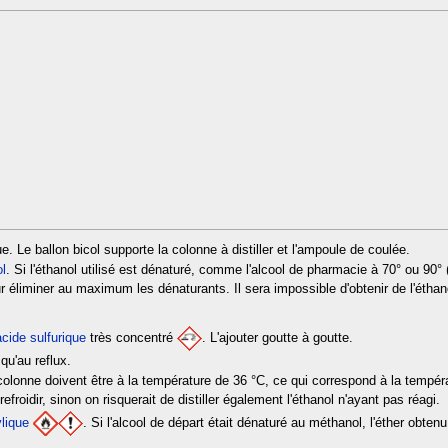
e. Le ballon bicol supporte la colonne à distiller et l'ampoule de coulée.
ol
. Si l'éthanol utilisé est dénaturé, comme l'alcool de pharmacie à 70° ou 90°
pour éliminer au maximum les dénaturants. Il sera impossible d'obtenir de l'ét
acide sulfurique
très concentré
. L'ajouter goutte à goutte.
qu'au reflux.
olonne doivent être à la température de 36 °C, ce qui correspond à la températu
 refroidir, sinon on risquerait de distiller également l'éthanol n'ayant pas réagi.
ylique
. Si l'alcool de départ était dénaturé au méthanol, l'éther ob