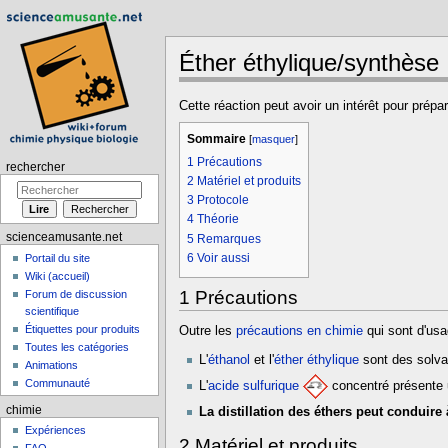
Éther éthylique/synthèse
Aller à :
navigation
,
rechercher
Cette réaction peut avoir un intérêt pour prépar
Sommaire
[
masquer
]
1
Précautions
rechercher
2
Matériel et produits
3
Protocole
4
Théorie
scienceamusante.net
5
Remarques
6
Voir aussi
Portail du site
Wiki (accueil)
1
Précautions
Forum de discussion
scientifique
Étiquettes pour produits
Outre les
précautions en chimie
qui sont d'usa
Toutes les catégories
L'
éthanol
et l'
éther éthylique
sont des solva
Animations
Communauté
L'
acide sulfurique
concentré présente u
chimie
La distillation des éthers peut conduire
Expériences
2
Matériel et produits