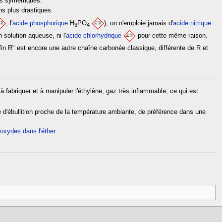
es symétriques.
ns plus drastiques.
, l'
acide phosphorique
H
PO
), on n'emploie jamais d'
acide nitrique
3
4
 solution aqueuse, ni l'
acide chlorhydrique
pour cette même raison.
fin R" est encore une autre chaîne carbonée classique, différente de R et
fabriquer et à manipuler l'éthylène, gaz très inflammable, ce qui est
ture d'ébullition proche de la température ambiante, de préférence dans une
roxydes dans l'éther
.