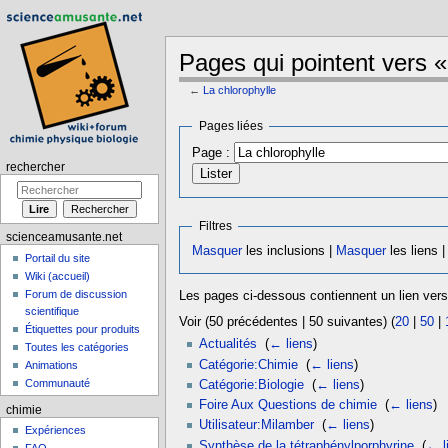
Pages qui pointent vers «
←
La chlorophylle
Aller à :
navigation
,
rechercher
Pages liées
Page :
rechercher
Filtres
scienceamusante.net
Masquer
les inclusions |
Masquer
les liens 
Portail du site
Wiki (accueil)
Forum de discussion
Les pages ci-dessous contiennent un lien ver
scientifique
Voir (50 précédentes | 50 suivantes) (
20
|
50
|
Étiquettes pour produits
Actualités
‎
(
← liens
)
Toutes les catégories
Catégorie:Chimie
‎
(
← liens
)
Animations
Communauté
Catégorie:Biologie
‎
(
← liens
)
Foire Aux Questions de chimie
‎
(
← liens
)
chimie
Utilisateur:Milamber
‎
(
← liens
)
Expériences
Synthèse de la tétraphénylporphyrine
‎
(
← l