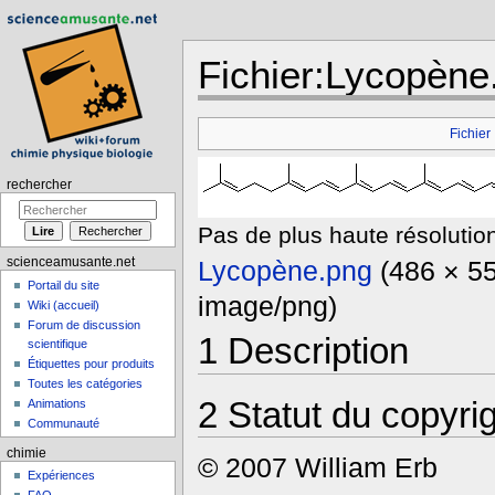
Fichier:Lycopène
Aller à :
navigation
,
rechercher
Fichier
rechercher
Pas de plus haute résolution
Lycopène.png
‎
(486 × 55
scienceamusante.net
Portail du site
image/png)
Wiki (accueil)
Forum de discussion
1
Description
scientifique
Étiquettes pour produits
Toutes les catégories
2
Statut du copyri
Animations
Communauté
chimie
© 2007 William Erb
Expériences