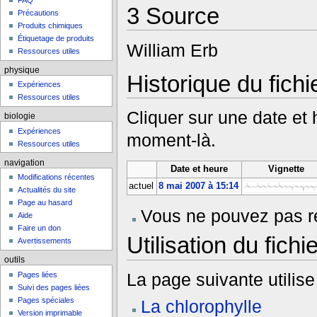
FAQ
3
Source
Précautions
Produits chimiques
Étiquetage de produits
William Erb
Ressources utiles
physique
Historique du fichi
Expériences
Ressources utiles
Cliquer sur une date et he
biologie
Expériences
moment-là.
Ressources utiles
navigation
Date et heure
Vignette
Modifications récentes
actuel
8 mai 2007 à 15:14
Actualités du site
Page au hasard
Vous ne pouvez pas re
Aide
Faire un don
Utilisation du fichie
Avertissements
outils
La page suivante utilise 
Pages liées
Suivi des pages liées
Pages spéciales
La chlorophylle
Version imprimable