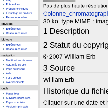
FAQ
Pas de plus haute résolution
Précautions
Produits chimiques
Colonne_chromatograph
Étiquetage de produits
Ressources utiles
30 ko, type MIME : imag
physique
1
Description
Expériences
Ressources utiles
biologie
2
Statut du copyri
Expériences
Ressources utiles
© 2007 William Erb
navigation
Modifications récentes
Actualités du site
3
Source
Page au hasard
Aide
William Erb
Faire un don
Avertissements
Historique du fichi
outils
Pages liées
Suivi des pages liées
Cliquer sur une date et he
Pages spéciales
Version imprimable