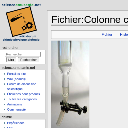
Fichier:Colonne 
Aller à :
navigation
,
rechercher
Fichier
Histo
rechercher
scienceamusante.net
Portail du site
Wiki (accueil)
Forum de discussion
scientifique
Étiquettes pour produits
Toutes les catégories
Animations
Communauté
chimie
Expériences