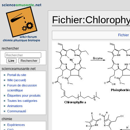
Fichier:Chlorophy
Aller à :
navigation
,
rechercher
Fichier
rechercher
scienceamusante.net
Portail du site
Wiki (accueil)
Forum de discussion
scientifique
Étiquettes pour produits
Toutes les catégories
Animations
Communauté
chimie
Expériences