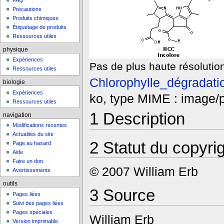
FAQ
Précautions
Produits chimiques
Étiquetage de produits
Ressources utiles
physique
Expériences
Pas de plus haute résolution
Ressources utiles
Chlorophylle_dégradati
biologie
Expériences
ko, type MIME : image/
Ressources utiles
1
Description
navigation
Modifications récentes
Actualités du site
2
Statut du copyri
Page au hasard
Aide
Faire un don
© 2007 William Erb
Avertissements
outils
3
Source
Pages liées
Suivi des pages liées
Pages spéciales
William Erb
Version imprimable