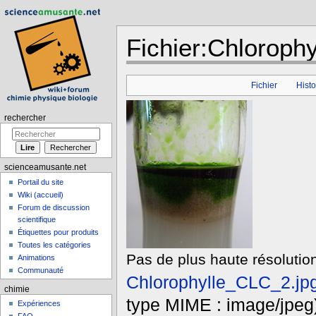
Fichier:Chlorophy
Aller à :
navigation
,
rechercher
Fichier
Histo
rechercher
scienceamusante.net
Portail du site
Wiki (accueil)
Forum de discussion
scientifique
Étiquettes pour produits
Toutes les catégories
Pas de plus haute résolution
Animations
Communauté
Chlorophylle_CLC_2.jp
chimie
type MIME : image/jpeg
Expériences