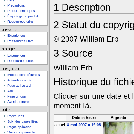
FAQ
1
Description
Précautions
Produits chimiques
Étiquetage de produits
2
Statut du copyri
Ressources utiles
physique
Expériences
© 2007 William Erb
Ressources utiles
biologie
3
Source
Expériences
Ressources utiles
William Erb
navigation
Modifications récentes
Historique du fichi
Actualités du site
Page au hasard
Aide
Cliquer sur une date et he
Faire un don
Avertissements
moment-là.
outils
Pages liées
Date et heure
Vignette
Suivi des pages liées
actuel
8 mai 2007 à 15:08
Pages spéciales
Version imprimable