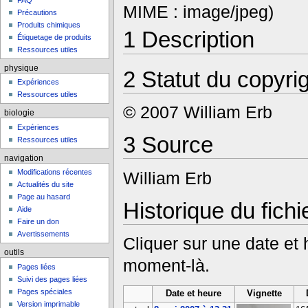
FAQ
MIME : image/jpeg)
Précautions
Produits chimiques
1
Description
Étiquetage de produits
Ressources utiles
physique
2
Statut du copyri
Expériences
Ressources utiles
© 2007 William Erb
biologie
Expériences
3
Source
Ressources utiles
navigation
Modifications récentes
William Erb
Actualités du site
Page au hasard
Historique du fichi
Aide
Faire un don
Avertissements
Cliquer sur une date et he
outils
moment-là.
Pages liées
Suivi des pages liées
Pages spéciales
Date et heure
Vignette
Version imprimable