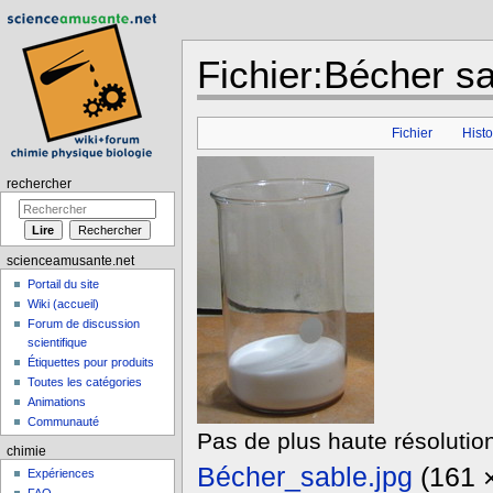
Fichier:Bécher sa
Aller à :
navigation
,
rechercher
Fichier
Histo
rechercher
scienceamusante.net
Portail du site
Wiki (accueil)
Forum de discussion
scientifique
Étiquettes pour produits
Toutes les catégories
Animations
Communauté
Pas de plus haute résolution
chimie
Bécher_sable.jpg
‎
(161 ×
Expériences