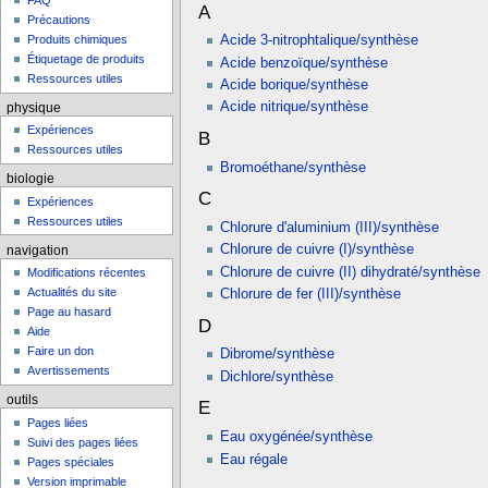
FAQ
A
Précautions
Produits chimiques
Acide 3-nitrophtalique/synthèse
Étiquetage de produits
Acide benzoïque/synthèse
Ressources utiles
Acide borique/synthèse
Acide nitrique/synthèse
physique
Expériences
B
Ressources utiles
Bromoéthane/synthèse
biologie
C
Expériences
Ressources utiles
Chlorure d'aluminium (III)/synthèse
Chlorure de cuivre (I)/synthèse
navigation
Chlorure de cuivre (II) dihydraté/synthèse
Modifications récentes
Actualités du site
Chlorure de fer (III)/synthèse
Page au hasard
D
Aide
Faire un don
Dibrome/synthèse
Avertissements
Dichlore/synthèse
outils
E
Pages liées
Eau oxygénée/synthèse
Suivi des pages liées
Eau régale
Pages spéciales
Version imprimable