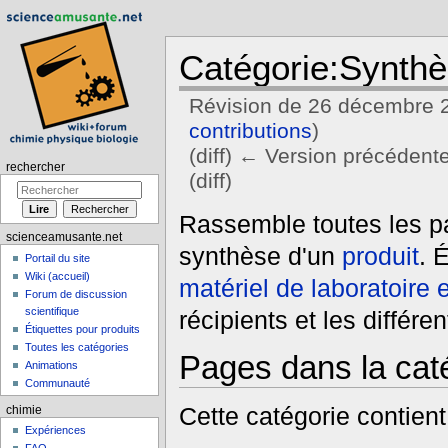
Catégorie:Synth
Révision de 26 décembre 
contributions
)
(diff) ← Version précédente 
rechercher
(diff)
Aller à :
navigation
,
rechercher
Rassemble toutes les pag
scienceamusante.net
synthèse d'un
produit
. 
Portail du site
Wiki (accueil)
matériel de laboratoire 
Forum de discussion
scientifique
récipients et les différ
Étiquettes pour produits
Toutes les catégories
Pages dans la cat
Animations
Communauté
Cette catégorie contien
chimie
Expériences