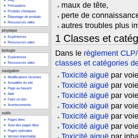
FAQ
maux de tête,
Précautions
Produits chimiques
perte de connaissanc
Étiquetage de produits
Ressources utiles
autres troubles plus i
physique
1
Classes et catég
Expériences
Ressources utiles
biologie
Dans le
règlement CLP
Expériences
classes et catégories d
Ressources utiles
navigation
Toxicité aiguë
par voie
Modifications récentes
Toxicité aiguë
par voie
Actualités du site
Page au hasard
Toxicité aiguë
par voie
Aide
Faire un don
Toxicité aiguë
par voie
Avertissements
outils
Toxicité aiguë
par voie
Pages liées
Toxicité aiguë
par voie
Suivi des pages liées
Pages spéciales
Toxicité aiguë
par inha
Version imprimable