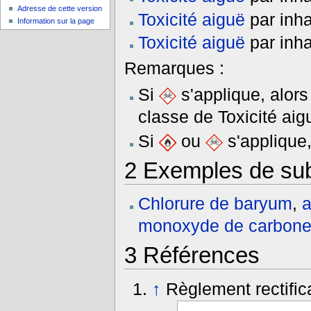
Adresse de cette version
Toxicité aiguë
par inha
Information sur la page
Toxicité aiguë
par inha
Remarques :
Si
s'applique, alor
classe de Toxicité aig
Si
ou
s'applique
2
Exemples de su
Chlorure de baryum
,
a
monoxyde de carbon
3
Références
↑
Règlement rectific