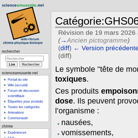
Catégorie:GHS0
Révision de 19 mars 2026 
(
→
Ancien pictogramme
)
(
diff
)
← Version précédent
rechercher
(diff)
Aller à :
navigation
,
rechercher
Le symbole "tête de mort
scienceamusante.net
toxiques
.
Portail du site
Wiki (accueil)
Ces produits
empoisonn
Forum de discussion
scientifique
dose
. Ils peuvent provo
Étiquettes pour produits
Toutes les catégories
l'organisme :
Animations
Communauté
nausées,
chimie
vomissements,
Expériences