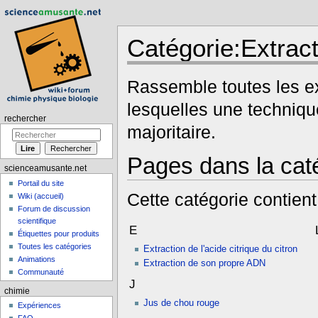
Catégorie:Extract
Aller à :
navigation
,
rechercher
Rassemble toutes les 
lesquelles une techniqu
rechercher
majoritaire.
Pages dans la caté
scienceamusante.net
Portail du site
Cette catégorie contient
Wiki (accueil)
Forum de discussion
scientifique
E
Étiquettes pour produits
Toutes les catégories
Extraction de l'acide citrique du citron
Animations
Extraction de son propre ADN
Communauté
J
chimie
Jus de chou rouge
Expériences